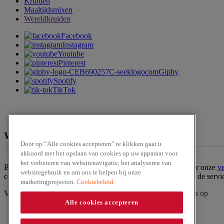
Kruiden
Maaltijdsmixen
Wereldkruiden
Facebook
Instagram
Youtube
Pinterest
Giphy
Spotify
TikTok
We zijn te verkrijgen bij
Door op “Alle cookies accepteren” te klikken gaat u
akkoord met het opslaan van cookies op uw apparaat voor
het verbeteren van websitenavigatie, het analyseren van
Ben jij op zoek naar een van onze producten? Bekijk dan hier onze
v
websitegebruik en om ons te helpen bij onze
contact op met onze
klantenservice
. Of bestel het product via de serv
marketingprojecten.
Cookiebeleid
Vraag?
Zoek in
veelgestelde vragen
of
neem contact
met ons op
Alle cookies accepteren