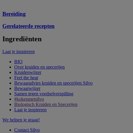
Bereiding
Gerelateerde recepten
Ingrediënten
Laat je inspireren
BIO
Over kruiden en specerijen
Kruidenwijzer
Feel the heat
Bewaaradvies kruiden en specerijen Silvo
Bewaarwijzer
Samen tegen voedselverspilling
#kokenmetsilvo
Biologisch Kruiden en Specerijen
Laat je inspireren
We helpen je graag!
Contact Silvo