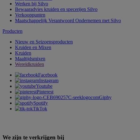
Werken bij Silvo
Bewaaradvies kruiden en specerijen Silvo
Verkooppunten
Maatschappelijk Verantwoord Ondernemen met Silvo
Producten
Nieuw en Seizoensproducten
Kruiden en Mixen
Kruiden
Maaltijdsmixen
Wereldkruiden
Facebook
Instagram
Youtube
Pinterest
Giphy
Spotify
TikTok
We zijn te verkrijgen bij