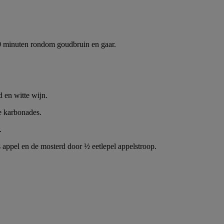
10 minuten rondom goudbruin en gaar.
 en witte wijn.
de karbonades.
.
es appel en de mosterd door ½ eetlepel appelstroop.