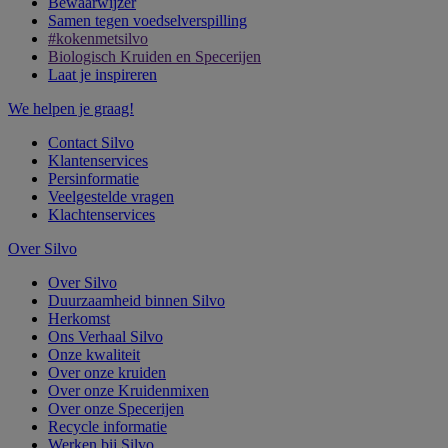
Bewaarwijzer
Samen tegen voedselverspilling
#kokenmetsilvo
Biologisch Kruiden en Specerijen
Laat je inspireren
We helpen je graag!
Contact Silvo
Klantenservices
Persinformatie
Veelgestelde vragen
Klachtenservices
Over Silvo
Over Silvo
Duurzaamheid binnen Silvo
Herkomst
Ons Verhaal Silvo
Onze kwaliteit
Over onze kruiden
Over onze Kruidenmixen
Over onze Specerijen
Recycle informatie
Werken bij Silvo