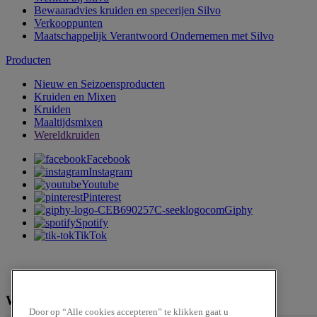
Bewaaradvies kruiden en specerijen Silvo
Verkooppunten
Maatschappelijk Verantwoord Ondernemen met Silvo
Producten
Nieuw en Seizoensproducten
Kruiden en Mixen
Kruiden
Maaltijdsmixen
Wereldkruiden
Facebook
Instagram
Youtube
Pinterest
Giphy
Spotify
TikTok
We zijn te verkrijgen bij
Door op “Alle cookies accepteren” te klikken gaat u