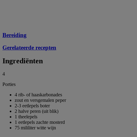
Bereiding
Gerelateerde recepten
Ingrediënten
4
Porties
4 rib- of haaskarbonades
zout en versgemalen peper
2-3 eetlepels boter
2 halve peren (uit blik)
1 theelepels
1 eetlepels zachte mosterd
75 mililiter witte wijn