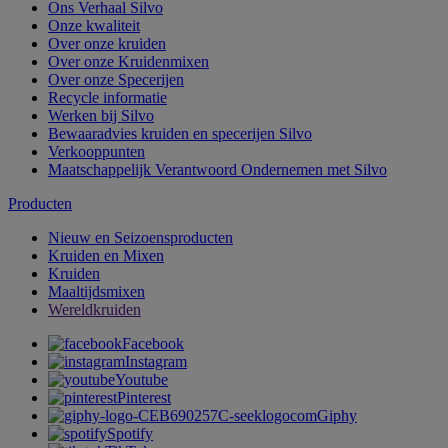
Ons Verhaal Silvo
Onze kwaliteit
Over onze kruiden
Over onze Kruidenmixen
Over onze Specerijen
Recycle informatie
Werken bij Silvo
Bewaaradvies kruiden en specerijen Silvo
Verkooppunten
Maatschappelijk Verantwoord Ondernemen met Silvo
Producten
Nieuw en Seizoensproducten
Kruiden en Mixen
Kruiden
Maaltijdsmixen
Wereldkruiden
Facebook
Instagram
Youtube
Pinterest
Giphy
Spotify