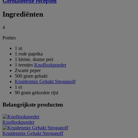
Gerelateerde recepten
Ingrediënten
4
Porties
1 ui
1 rode paprika
1 kleine, dunne prei
1 teentjes
Knoflookpoeder
Zwarte peper
500 gram gehakt
Kruidenmix Gehakt Stroganoff
1 ei
90 gram gekookte rijst
Belangrijkste producten
Knoflookpoeder
Kruidenmix Gehakt Stroganoff