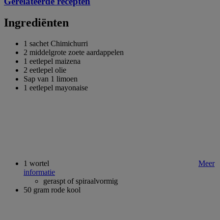
Gerelateerde recepten
Ingrediënten
1 sachet Chimichurri
2 middelgrote zoete aardappelen
1 eetlepel maizena
2 eetlepel olie
Sap van 1 limoen
1 eetlepel mayonaise
1 wortel
Meer
informatie
geraspt of spiraalvormig
50 gram rode kool