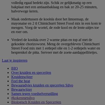
volledig egaal bedekt zijn. Schik ze gelijkmatig op een
bakplaat met een antiaanbaklaag en bak ze 20-25 minuten,
halverwege keren.
Maak ondertussen de koolsla door het limoensap, de
mayonaise en 2 tl Chimichurri Street Food mix in een kom te
mengen. Voeg de wortel, de rode kool en de lente-uitjes toe
en roer om.
Verdeel de koolsla over 2 warme pitas en top af met de
gekookte chorizoworst. Meng de overgebleven Chimichurri
Street Food mix met 1 eetlepel olie en 1-2 eetlepels water en
besprenkel de pitta. Serveer met de zoete-aardappelfrietjes.
Laat je inspireren
BIO
Over kruiden en specerijen
Kruidenwijzer
Feel the heat
Bewaaradvies kruiden en specerijen Silvo
Bewaarwijzer
Samen tegen voedselverspilling
#kokenmetsilvo
Biologisch Kruiden en Specerijen