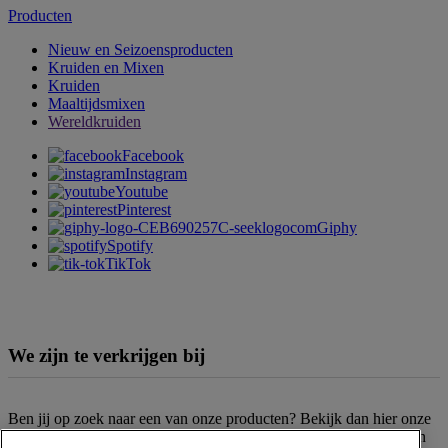
Producten
Nieuw en Seizoensproducten
Kruiden en Mixen
Kruiden
Maaltijdsmixen
Wereldkruiden
Facebook
Instagram
Youtube
Pinterest
Giphy
Spotify
TikTok
We zijn te verkrijgen bij
Ben jij op zoek naar een van onze producten? Bekijk dan hier onze
verkooppunten
. Het assortiment kan per filiaal en supermarktketen