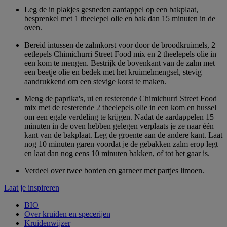
Leg de in plakjes gesneden aardappel op een bakplaat,
besprenkel met 1 theelepel olie en bak dan 15 minuten in de
oven.
Bereid intussen de zalmkorst voor door de broodkruimels, 2
eetlepels Chimichurri Street Food mix en 2 theelepels olie in
een kom te mengen. Bestrijk de bovenkant van de zalm met
een beetje olie en bedek met het kruimelmengsel, stevig
aandrukkend om een stevige korst te maken.
Meng de paprika's, ui en resterende Chimichurri Street Food
mix met de resterende 2 theelepels olie in een kom en hussel
om een egale verdeling te krijgen. Nadat de aardappelen 15
minuten in de oven hebben gelegen verplaats je ze naar één
kant van de bakplaat. Leg de groente aan de andere kant. Laat
nog 10 minuten garen voordat je de gebakken zalm erop legt
en laat dan nog eens 10 minuten bakken, of tot het gaar is.
Verdeel over twee borden en garneer met partjes limoen.
Laat je inspireren
BIO
Over kruiden en specerijen
Kruidenwijzer