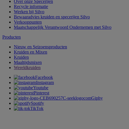
Over onze Specerijen
Recycle informatie
Werken bij Silvo
Bewaaradvies kruiden en specerijen Silvo
Verkooppunten
Maatschappelijk Verantwoord Ondernemen met Silvo
Producten
Nieuw en Seizoensproducten
Kruiden en Mixen
Kruiden
Maaltijdsmixen
Wereldkruiden
Facebook
Instagram
Youtube
Pinterest
Giphy
Spotify
TikTok