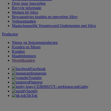
Over onze Specerijen
Recycle informatie
Werken bij Silvo
Bewaaradvies kruiden en specerijen Silvo
Verkooppunten
Maatschappelijk Verantwoord Ondernemen met Silvo
Producten
Nieuw en Seizoensproducten
Kruiden en Mixen
Kruiden
Maaltijdsmixen
Wereldkruiden
Facebook
Instagram
Youtube
Pinterest
Giphy
Spotify
TikTok