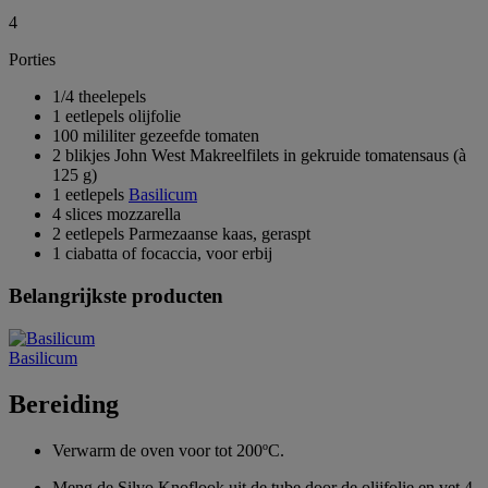
4
Porties
1/4 theelepels
1 eetlepels olijfolie
100 mililiter gezeefde tomaten
2 blikjes John West Makreelfilets in gekruide tomatensaus (à
125 g)
1 eetlepels
Basilicum
4 slices mozzarella
2 eetlepels Parmezaanse kaas, geraspt
1 ciabatta of focaccia, voor erbij
Belangrijkste producten
Basilicum
Bereiding
Verwarm de oven voor tot 200ºC.
Meng de Silvo Knoflook uit de tube door de olijfolie en vet 4