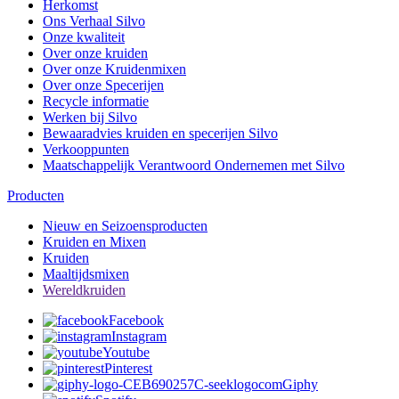
Herkomst
Ons Verhaal Silvo
Onze kwaliteit
Over onze kruiden
Over onze Kruidenmixen
Over onze Specerijen
Recycle informatie
Werken bij Silvo
Bewaaradvies kruiden en specerijen Silvo
Verkooppunten
Maatschappelijk Verantwoord Ondernemen met Silvo
Producten
Nieuw en Seizoensproducten
Kruiden en Mixen
Kruiden
Maaltijdsmixen
Wereldkruiden
Facebook
Instagram
Youtube
Pinterest
Giphy