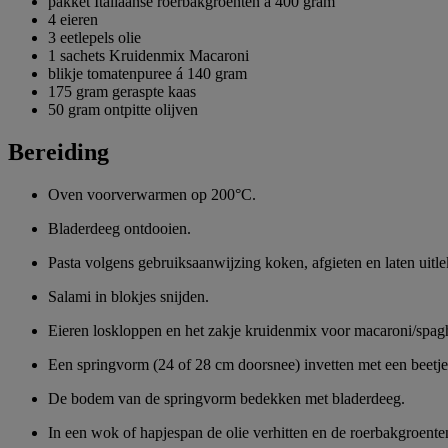
pakket Italiaanse roerbakgroenten á 400 gram
4 eieren
3 eetlepels olie
1 sachets Kruidenmix Macaroni
blikje tomatenpuree á 140 gram
175 gram geraspte kaas
50 gram ontpitte olijven
Bereiding
Oven voorverwarmen op 200°C.
Bladerdeeg ontdooien.
Pasta volgens gebruiksaanwijzing koken, afgieten en laten uitle
Salami in blokjes snijden.
Eieren loskloppen en het zakje kruidenmix voor macaroni/spagh
Een springvorm (24 of 28 cm doorsnee) invetten met een beetje 
De bodem van de springvorm bedekken met bladerdeeg.
In een wok of hapjespan de olie verhitten en de roerbakgroente