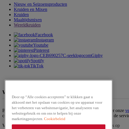
Nieuw en Seizoensproducten
Kruiden en Mixen
Kruiden
Maaltijdsmixen
Wereldkruiden
Facebook
Instagram
Youtube
Pinterest
Giphy
Spotify
TikTok
We zijn te verkrijgen bij
Door op “Alle cookies accepteren” te klikken gaat u
akkoord met het opslaan van cookies op uw apparaat voor
het verbeteren van websitenavigatie, het analyseren van
Ben jij op zoek naar een van onze producten? Bekijk dan hier onze
v
websitegebruik en om ons te helpen bij onze
contact op met onze
klantenservice
. Of bestel het product via de serv
marketingprojecten.
Cookiebeleid
Vraag?
Zoek in
veelgestelde vragen
of
neem contact
met ons op