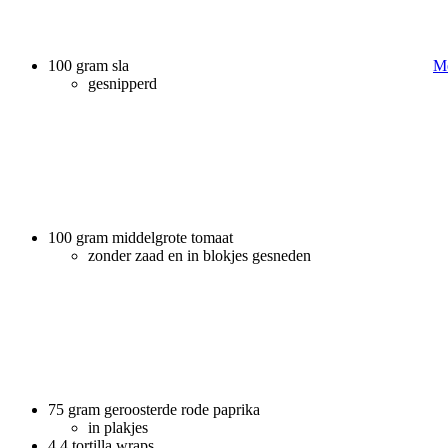
100 gram sla
Me
gesnipperd
100 gram middelgrote tomaat
zonder zaad en in blokjes gesneden
75 gram geroosterde rode paprika
in plakjes
4 4 tortilla wraps