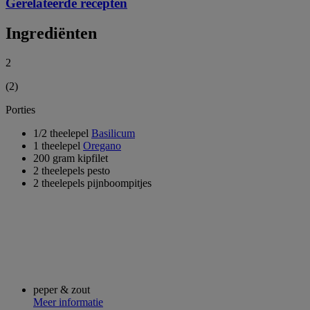
Gerelateerde recepten
Ingrediënten
2
(2)
Porties
1/2 theelepel
Basilicum
1 theelepel
Oregano
200 gram kipfilet
2 theelepels pesto
2 theelepels pijnboompitjes
peper & zout
Meer informatie