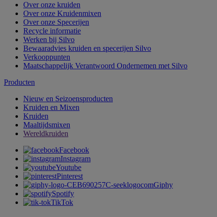
Over onze kruiden
Over onze Kruidenmixen
Over onze Specerijen
Recycle informatie
Werken bij Silvo
Bewaaradvies kruiden en specerijen Silvo
Verkooppunten
Maatschappelijk Verantwoord Ondernemen met Silvo
Producten
Nieuw en Seizoensproducten
Kruiden en Mixen
Kruiden
Maaltijdsmixen
Wereldkruiden
Facebook
Instagram
Youtube
Pinterest
Giphy
Spotify
TikTok