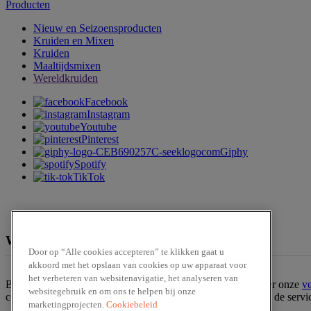
Producten
Nieuw en Seizoensproducten
Kruiden en Mixen
Kruiden
Maaltijdsmixen
Wereldkruiden
Facebook
Instagram
Youtube
Pinterest
Giphy
Spotify
TikTok
We zijn te verkrijgen bij
Door op “Alle cookies accepteren” te klikken gaat u
akkoord met het opslaan van cookies op uw apparaat voor
het verbeteren van websitenavigatie, het analyseren van
Ben jij op zoek naar een van onze producten? Bekijk dan hier onze
v
websitegebruik en om ons te helpen bij onze
contact op met onze
klantenservice
. Of bestel het product via de serv
marketingprojecten.
Cookiebeleid