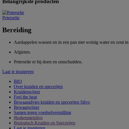
Belangrijkste producten
Peterselie
Bereiding
Aardappelen wassen en in een pan met weinig water en zout in
Afgieten.
Peterselie er bij doen en omschudden.
Laat je inspireren
BIO
Over kruiden en specerijen
Kruidenwijzer
Feel the heat
Bewaaradvies kruiden en specerijen Silvo
Bewaarwijzer
Samen tegen voedselverspilling
#kokenmetsilvo
Biologisch Kruiden en Specerijen
Laat je inspireren