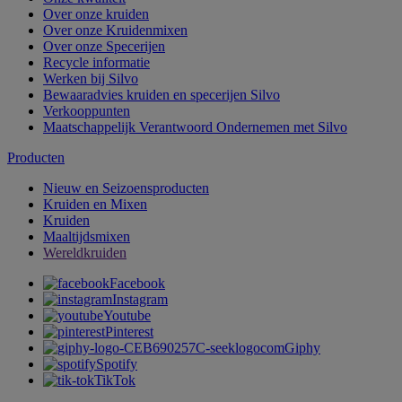
Over onze kruiden
Over onze Kruidenmixen
Over onze Specerijen
Recycle informatie
Werken bij Silvo
Bewaaradvies kruiden en specerijen Silvo
Verkooppunten
Maatschappelijk Verantwoord Ondernemen met Silvo
Producten
Nieuw en Seizoensproducten
Kruiden en Mixen
Kruiden
Maaltijdsmixen
Wereldkruiden
Facebook
Instagram
Youtube
Pinterest
Giphy
Spotify
TikTok