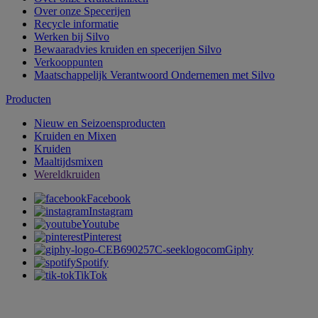
Over onze Specerijen
Recycle informatie
Werken bij Silvo
Bewaaradvies kruiden en specerijen Silvo
Verkooppunten
Maatschappelijk Verantwoord Ondernemen met Silvo
Producten
Nieuw en Seizoensproducten
Kruiden en Mixen
Kruiden
Maaltijdsmixen
Wereldkruiden
Facebook
Instagram
Youtube
Pinterest
Giphy
Spotify
TikTok