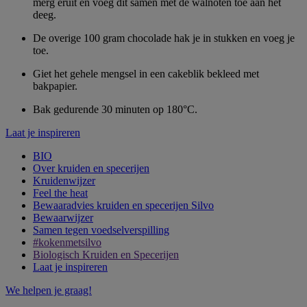
merg eruit en voeg dit samen met de walnoten toe aan het
deeg.
De overige 100 gram chocolade hak je in stukken en voeg je
toe.
Giet het gehele mengsel in een cakeblik bekleed met
bakpapier.
Bak gedurende 30 minuten op 180°C.
Laat je inspireren
BIO
Over kruiden en specerijen
Kruidenwijzer
Feel the heat
Bewaaradvies kruiden en specerijen Silvo
Bewaarwijzer
Samen tegen voedselverspilling
#kokenmetsilvo
Biologisch Kruiden en Specerijen
Laat je inspireren
We helpen je graag!