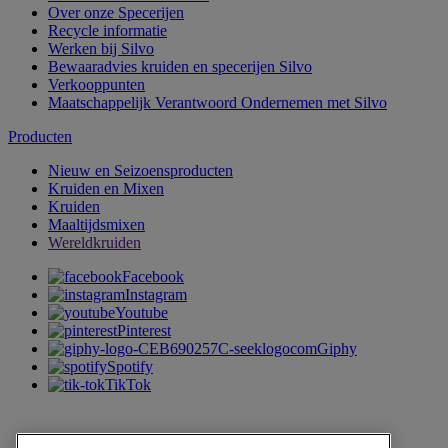
Over onze Specerijen
Recycle informatie
Werken bij Silvo
Bewaaradvies kruiden en specerijen Silvo
Verkooppunten
Maatschappelijk Verantwoord Ondernemen met Silvo
Producten
Nieuw en Seizoensproducten
Kruiden en Mixen
Kruiden
Maaltijdsmixen
Wereldkruiden
Facebook
Instagram
Youtube
Pinterest
Giphy
Spotify
TikTok