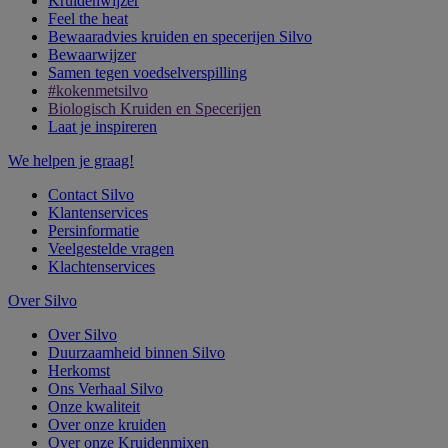
Kruidenwijzer
Feel the heat
Bewaaradvies kruiden en specerijen Silvo
Bewaarwijzer
Samen tegen voedselverspilling
#kokenmetsilvo
Biologisch Kruiden en Specerijen
Laat je inspireren
We helpen je graag!
Contact Silvo
Klantenservices
Persinformatie
Veelgestelde vragen
Klachtenservices
Over Silvo
Over Silvo
Duurzaamheid binnen Silvo
Herkomst
Ons Verhaal Silvo
Onze kwaliteit
Over onze kruiden
Over onze Kruidenmixen