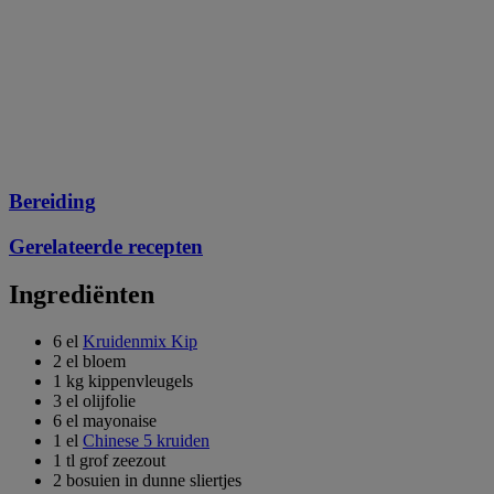
Bereiding
Gerelateerde recepten
Ingrediënten
6 el
Kruidenmix Kip
2 el bloem
1 kg kippenvleugels
3 el olijfolie
6 el mayonaise
1 el
Chinese 5 kruiden
1 tl grof zeezout
2 bosuien in dunne sliertjes