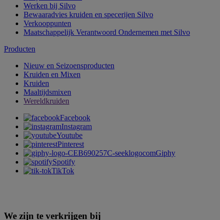
Werken bij Silvo
Bewaaradvies kruiden en specerijen Silvo
Verkooppunten
Maatschappelijk Verantwoord Ondernemen met Silvo
Producten
Nieuw en Seizoensproducten
Kruiden en Mixen
Kruiden
Maaltijdsmixen
Wereldkruiden
Facebook
Instagram
Youtube
Pinterest
Giphy
Spotify
TikTok
We zijn te verkrijgen bij