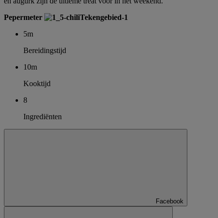
en augurk zijn de ultieme treat voor in het weekend.
Pepermeter
5m
Bereidingstijd
10m
Kooktijd
8
Ingrediënten
Facebook