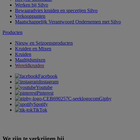
Werken bij Silvo
Bewaaradvies kruiden en specerijen Silvo
Verkooppunten
Maatschappelijk Verantwoord Ondernemen met Silvo
Producten
Nieuw en Seizoensproducten
Kruiden en Mixen
Kruiden
Maaltijdsmixen
Wereldkruiden
Facebook
Instagram
Youtube
Pinterest
Giphy
Spotify
TikTok
We zijn te verkrijgen bij