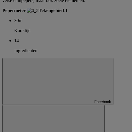
verse chilipepers, maar ook zoete elementen.
Pepermeter
30m
Kooktijd
14
Ingrediënten
Facebook