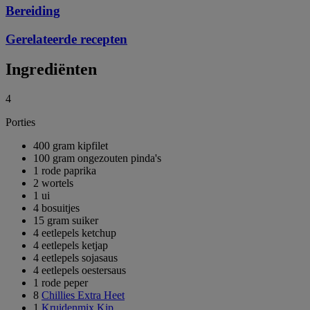
Bereiding
Gerelateerde recepten
Ingrediënten
4
Porties
400 gram kipfilet
100 gram ongezouten pinda's
1 rode paprika
2 wortels
1 ui
4 bosuitjes
15 gram suiker
4 eetlepels ketchup
4 eetlepels ketjap
4 eetlepels sojasaus
4 eetlepels oestersaus
1 rode peper
8
Chillies Extra Heet
1
Kruidenmix Kip