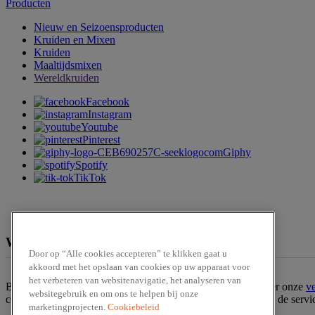
Producten
Nieuw en Seizoensproducten
Kruiden en Mixen
Kruiden
Maaltijdsmixen
Wereldkruiden
Facebook
Instagram
Youtube
Pinterest
Giphy
Spotify
TikTok
We zijn te verkrijgen bij
Door op “Alle cookies accepteren” te klikken gaat u
akkoord met het opslaan van cookies op uw apparaat voor
het verbeteren van websitenavigatie, het analyseren van
Ben jij op zoek naar een van onze producten? Bekijk dan hier onze
v
websitegebruik en om ons te helpen bij onze
contact op met onze
klantenservice
. Of bestel het product via de serv
marketingprojecten.
Cookiebeleid