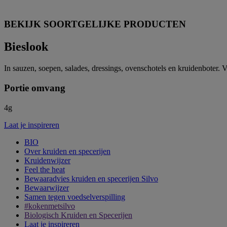
BEKIJK SOORTGELIJKE PRODUCTEN
Bieslook
In sauzen, soepen, salades, dressings, ovenschotels en kruidenboter. V
Portie omvang
4g
Laat je inspireren
BIO
Over kruiden en specerijen
Kruidenwijzer
Feel the heat
Bewaaradvies kruiden en specerijen Silvo
Bewaarwijzer
Samen tegen voedselverspilling
#kokenmetsilvo
Biologisch Kruiden en Specerijen
Laat je inspireren