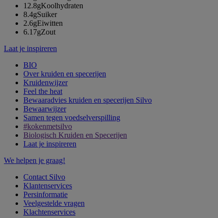
12.8g
Koolhydraten
8.4g
Suiker
2.6g
Eiwitten
6.17g
Zout
Laat je inspireren
BIO
Over kruiden en specerijen
Kruidenwijzer
Feel the heat
Bewaaradvies kruiden en specerijen Silvo
Bewaarwijzer
Samen tegen voedselverspilling
#kokenmetsilvo
Biologisch Kruiden en Specerijen
Laat je inspireren
We helpen je graag!
Contact Silvo
Klantenservices
Persinformatie
Veelgestelde vragen
Klachtenservices