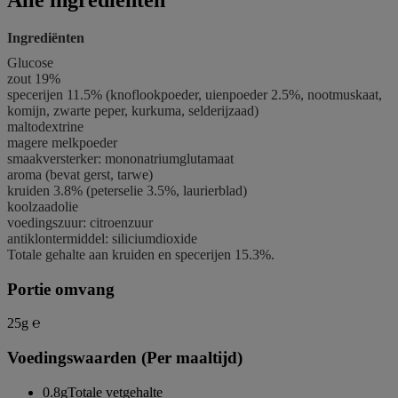
Alle ingrediënten
Ingrediënten
Glucose
zout 19%
specerijen 11.5% (knoflookpoeder, uienpoeder 2.5%, nootmuskaat,
komijn, zwarte peper, kurkuma,
selderij
zaad)
maltodextrine
magere
melk
poeder
smaakversterker: mononatriumglutamaat
aroma (bevat
gerst
,
tarwe
)
kruiden 3.8% (peterselie 3.5%, laurierblad)
koolzaadolie
voedingszuur: citroenzuur
antiklontermiddel: siliciumdioxide
Totale gehalte aan kruiden en specerijen 15.3%.
Portie omvang
25g ℮
Voedingswaarden (Per maaltijd)
0.8g
Totale vetgehalte