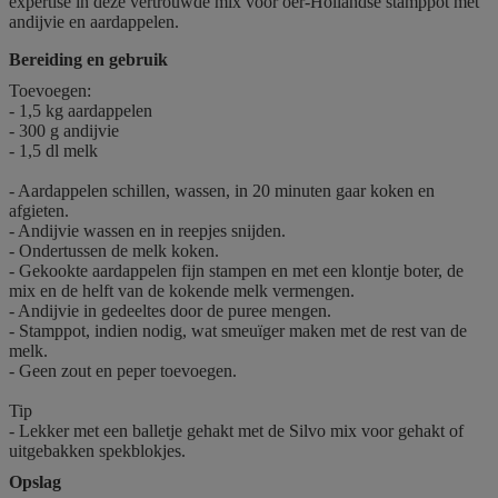
expertise in deze vertrouwde mix voor oer-Hollandse stamppot met
andijvie en aardappelen.
Bereiding en gebruik
Toevoegen:
- 1,5 kg aardappelen
- 300 g andijvie
- 1,5 dl melk
- Aardappelen schillen, wassen, in 20 minuten gaar koken en
afgieten.
- Andijvie wassen en in reepjes snijden.
- Ondertussen de melk koken.
- Gekookte aardappelen fijn stampen en met een klontje boter, de
mix en de helft van de kokende melk vermengen.
- Andijvie in gedeeltes door de puree mengen.
- Stamppot, indien nodig, wat smeuïger maken met de rest van de
melk.
- Geen zout en peper toevoegen.
Tip
- Lekker met een balletje gehakt met de Silvo mix voor gehakt of
uitgebakken spekblokjes.
Opslag