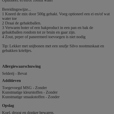
Optioneel: ei en/of 100ml water
Bereidingswijze...
1 Kneed de mix door 500g gehakt. Voeg optioneel een ei en/of wat
water toe
2 Draai de gehaktballen.
3 Verwarm boter of een bakproduct in een pan en bak de
gehaktballen rondom tot ze bruin en gaar zijn.
4 Zout, peper of paneermeel toevoegen is niet nodig
Tip: Lekker met snijbonen met een snufje Silvo nootmuskaat en
gebakken krieltjes.
Allergiewaarschuwing
Selderij - Bevat
Additieven
Toegevoegd MSG - Zonder
Kunstmatige kleurstoffen - Zonder
Kunstmatige smaakstoffen - Zonder
Opslag
Koel, droog en donker bewaren.