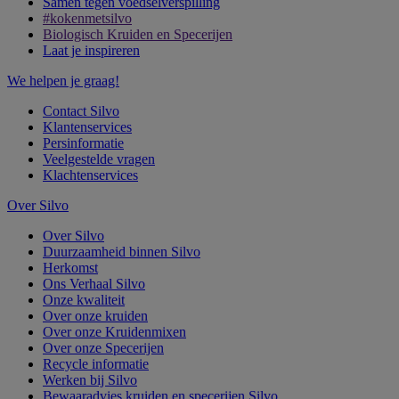
Samen tegen voedselverspilling
#kokenmetsilvo
Biologisch Kruiden en Specerijen
Laat je inspireren
We helpen je graag!
Contact Silvo
Klantenservices
Persinformatie
Veelgestelde vragen
Klachtenservices
Over Silvo
Over Silvo
Duurzaamheid binnen Silvo
Herkomst
Ons Verhaal Silvo
Onze kwaliteit
Over onze kruiden
Over onze Kruidenmixen
Over onze Specerijen
Recycle informatie
Werken bij Silvo
Bewaaradvies kruiden en specerijen Silvo