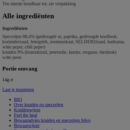
Ten minste houdbaar tot, zie verpakking
Alle ingrediënten
Ingrediënten
Specerijen 88,4% (gedroogde ui, paprika, gedroogde knoflook,
korianderzaad, fenegriek, nootmuskaat, SELDERIJzaad, kurkuma,
witte peper, chili peper)
kruiden 9% (bonenkruid, peterselie, laurier, oregano, bieslook)
witte peen
Portie omvang
14g ℮
Laat je inspireren
BIO
Over kruiden en specerijen
Kruidenwijzer
Feel the heat
Bewaaradvies kruiden en specerijen Silvo
Bewaarwijzer