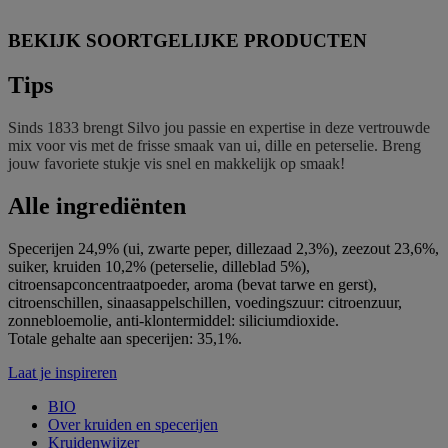
BEKIJK SOORTGELIJKE PRODUCTEN
Tips
Sinds 1833 brengt Silvo jou passie en expertise in deze vertrouwde
mix voor vis met de frisse smaak van ui, dille en peterselie. Breng
jouw favoriete stukje vis snel en makkelijk op smaak!
Alle ingrediënten
Specerijen 24,9% (ui, zwarte peper, dillezaad 2,3%), zeezout 23,6%,
suiker, kruiden 10,2% (peterselie, dilleblad 5%),
citroensapconcentraatpoeder, aroma (bevat tarwe en gerst),
citroenschillen, sinaasappelschillen, voedingszuur: citroenzuur,
zonnebloemolie, anti-klontermiddel: siliciumdioxide.
Totale gehalte aan specerijen: 35,1%.
Laat je inspireren
BIO
Over kruiden en specerijen
Kruidenwijzer