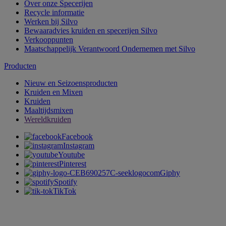
Over onze Specerijen
Recycle informatie
Werken bij Silvo
Bewaaradvies kruiden en specerijen Silvo
Verkooppunten
Maatschappelijk Verantwoord Ondernemen met Silvo
Producten
Nieuw en Seizoensproducten
Kruiden en Mixen
Kruiden
Maaltijdsmixen
Wereldkruiden
Facebook
Instagram
Youtube
Pinterest
Giphy
Spotify
TikTok