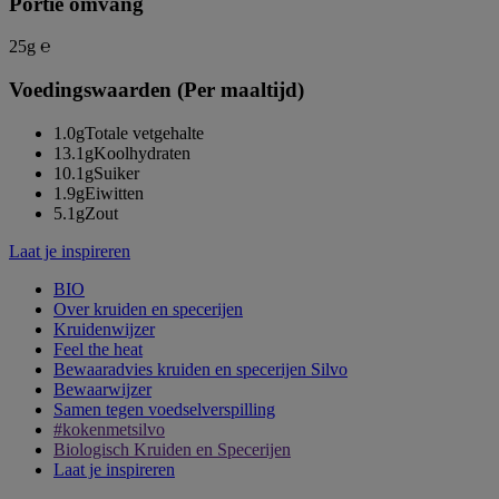
Portie omvang
25g ℮
Voedingswaarden (Per maaltijd)
1.0g
Totale vetgehalte
13.1g
Koolhydraten
10.1g
Suiker
1.9g
Eiwitten
5.1g
Zout
Laat je inspireren
BIO
Over kruiden en specerijen
Kruidenwijzer
Feel the heat
Bewaaradvies kruiden en specerijen Silvo
Bewaarwijzer
Samen tegen voedselverspilling
#kokenmetsilvo
Biologisch Kruiden en Specerijen
Laat je inspireren