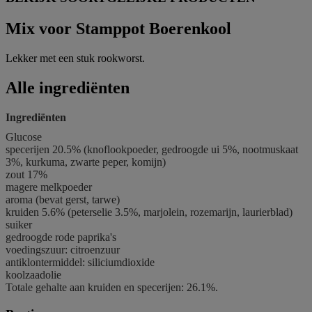
Mix voor Stamppot Boerenkool
Lekker met een stuk rookworst.
Alle ingrediënten
Ingrediënten
Glucose
specerijen 20.5% (knoflookpoeder, gedroogde ui 5%, nootmuskaat
3%, kurkuma, zwarte peper, komijn)
zout 17%
magere
melk
poeder
aroma (bevat
gerst
,
tarwe
)
kruiden 5.6% (peterselie 3.5%, marjolein, rozemarijn, laurierblad)
suiker
gedroogde rode paprika's
voedingszuur: citroenzuur
antiklontermiddel: siliciumdioxide
koolzaadolie
Totale gehalte aan kruiden en specerijen: 26.1%.