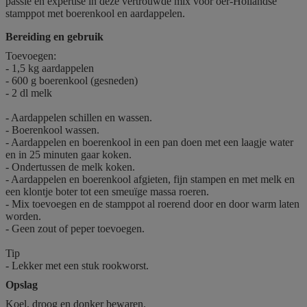
passie en expertise in deze vertrouwde mix voor oer-Hollandse
stamppot met boerenkool en aardappelen.
Bereiding en gebruik
Toevoegen:
- 1,5 kg aardappelen
- 600 g boerenkool (gesneden)
- 2 dl melk
- Aardappelen schillen en wassen.
- Boerenkool wassen.
- Aardappelen en boerenkool in een pan doen met een laagje water
en in 25 minuten gaar koken.
- Ondertussen de melk koken.
- Aardappelen en boerenkool afgieten, fijn stampen en met melk en
een klontje boter tot een smeuïge massa roeren.
- Mix toevoegen en de stamppot al roerend door en door warm laten
worden.
- Geen zout of peper toevoegen.
Tip
- Lekker met een stuk rookworst.
Opslag
Koel, droog en donker bewaren.