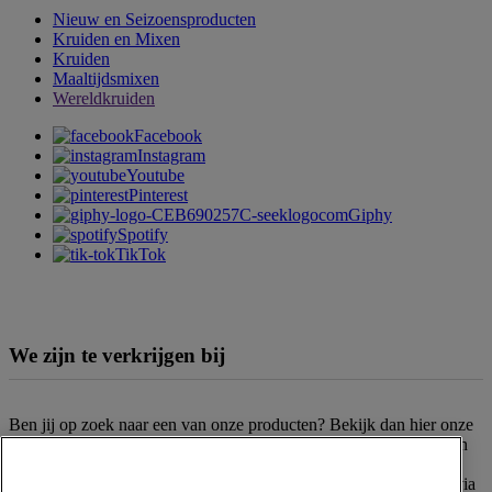
Nieuw en Seizoensproducten
Kruiden en Mixen
Kruiden
Maaltijdsmixen
Wereldkruiden
Facebook
Instagram
Youtube
Pinterest
Giphy
Spotify
TikTok
We zijn te verkrijgen bij
Ben jij op zoek naar een van onze producten? Bekijk dan hier onze
verkooppunten
. Het assortiment kan per filiaal en supermarktketen
verschillen. Kun je het gewenste product niet vinden? Neem dan
gerust contact op met onze
klantenservice
. Of bestel het product via