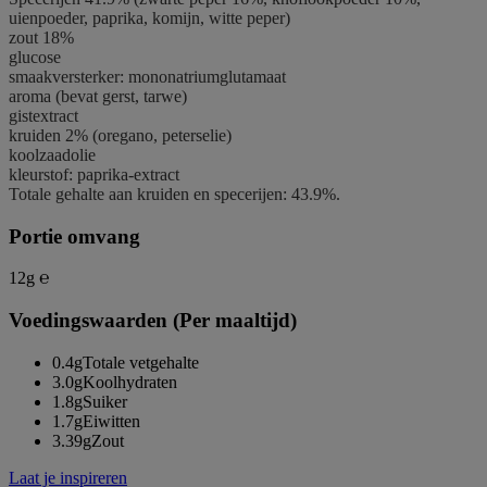
uienpoeder, paprika, komijn, witte peper)
zout 18%
glucose
smaakversterker: mononatriumglutamaat
aroma (bevat
gerst
,
tarwe
)
gistextract
kruiden 2% (oregano, peterselie)
koolzaadolie
kleurstof: paprika-extract
Totale gehalte aan kruiden en specerijen: 43.9%.
Portie omvang
12g ℮
Voedingswaarden (Per maaltijd)
0.4g
Totale vetgehalte
3.0g
Koolhydraten
1.8g
Suiker
1.7g
Eiwitten
3.39g
Zout
Laat je inspireren