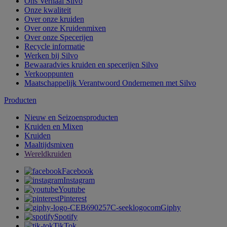
Ons Verhaal Silvo
Onze kwaliteit
Over onze kruiden
Over onze Kruidenmixen
Over onze Specerijen
Recycle informatie
Werken bij Silvo
Bewaaradvies kruiden en specerijen Silvo
Verkooppunten
Maatschappelijk Verantwoord Ondernemen met Silvo
Producten
Nieuw en Seizoensproducten
Kruiden en Mixen
Kruiden
Maaltijdsmixen
Wereldkruiden
Facebook
Instagram
Youtube
Pinterest
Giphy
Spotify
TikTok