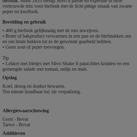
biefstuk.
Sinds 1833 brengt Silvo u passie en expertise in deze
vertrouwde mix voor biefstuk met de licht pittige smaak van zwarte
peper en knoflook.
Bereiding en gebruik
• 400 g biefstuk gelijkmatig met de mix inwrijven.
• Boter of bakproduct verwarmen in een pan en de biefstukken om
en om bruin bakken tot ze de gewenste gaarheid hebben.
• Geen zout of peper toevoegen.
Tip
• Lekker met frietjes met Silvo Shake It patat-frites kruiden en een
gemengde salade met tomaat, radijs en maïs.
Opslag
Koel, droog en donker bewaren.
Ten minste houdbaar tot: zie verpakking.
Allergiewaarschuwing
Gerst - Bevat
Tarwe - Bevat
Additieven