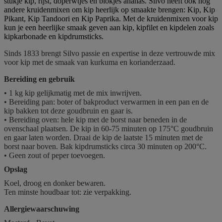
stukje kip, rijst, doperwtjes en blokjes ananas. Silvo heeft ook nog
andere kruidenmixen om kip heerlijk op smaakte brengen: Kip, Kip
Pikant, Kip Tandoori en Kip Paprika. Met de kruidenmixen voor kip
kun je een heerlijke smaak geven aan kip, kipfilet en kipdelen zoals
kipkarbonade en kipdrumsticks.
Sinds 1833 brengt Silvo passie en expertise in deze vertrouwde mix
voor kip met de smaak van kurkuma en korianderzaad.
Bereiding en gebruik
• 1 kg kip gelijkmatig met de mix inwrijven.
• Bereiding pan: boter of bakproduct verwarmen in een pan en de
kip bakken tot deze goudbruin en gaar is.
• Bereiding oven: hele kip met de borst naar beneden in de
ovenschaal plaatsen. De kip in 60-75 minuten op 175°C goudbruin
en gaar laten worden. Draai de kip de laatste 15 minuten met de
borst naar boven. Bak kipdrumsticks circa 30 minuten op 200°C.
• Geen zout of peper toevoegen.
Opslag
Koel, droog en donker bewaren.
Ten minste houdbaar tot: zie verpakking.
Allergiewaarschuwing