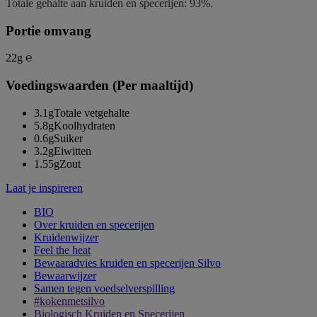
Totale gehalte aan kruiden en specerijen: 93%.
Portie omvang
22g ℮
Voedingswaarden (Per maaltijd)
3.1g
Totale vetgehalte
5.8g
Koolhydraten
0.6g
Suiker
3.2g
Eiwitten
1.55g
Zout
Laat je inspireren
BIO
Over kruiden en specerijen
Kruidenwijzer
Feel the heat
Bewaaradvies kruiden en specerijen Silvo
Bewaarwijzer
Samen tegen voedselverspilling
#kokenmetsilvo
Biologisch Kruiden en Specerijen