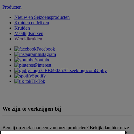
Producten
Nieuw en Seizoensproducten
Kruiden en Mixen
Kruiden
Maaltijdsmixen
Wereldkruiden
Facebook
Instagram
Youtube
Pinterest
Giphy
Spotify
TikTok
We zijn te verkrijgen bij
Ben jij op zoek naar een van onze producten? Bekijk dan hier onze
verkooppunten
. Het assortiment kan per filiaal en supermarktketen