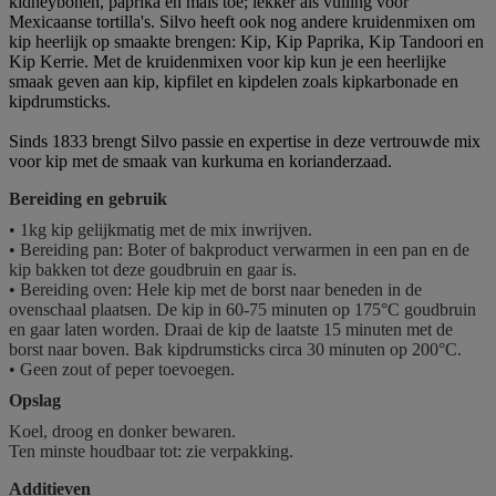
kidneybonen, paprika en maïs toe; lekker als vulling voor
Mexicaanse tortilla's. Silvo heeft ook nog andere kruidenmixen om
kip heerlijk op smaakte brengen: Kip, Kip Paprika, Kip Tandoori en
Kip Kerrie. Met de kruidenmixen voor kip kun je een heerlijke
smaak geven aan kip, kipfilet en kipdelen zoals kipkarbonade en
kipdrumsticks.
Sinds 1833 brengt Silvo passie en expertise in deze vertrouwde mix
voor kip met de smaak van kurkuma en korianderzaad.
Bereiding en gebruik
• 1kg kip gelijkmatig met de mix inwrijven.
• Bereiding pan: Boter of bakproduct verwarmen in een pan en de
kip bakken tot deze goudbruin en gaar is.
• Bereiding oven: Hele kip met de borst naar beneden in de
ovenschaal plaatsen. De kip in 60-75 minuten op 175°C goudbruin
en gaar laten worden. Draai de kip de laatste 15 minuten met de
borst naar boven. Bak kipdrumsticks circa 30 minuten op 200°C.
• Geen zout of peper toevoegen.
Opslag
Koel, droog en donker bewaren.
Ten minste houdbaar tot: zie verpakking.
Additieven