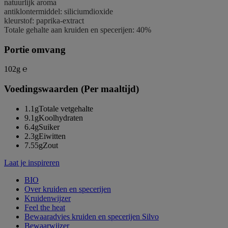
natuurlijk aroma
antiklontermiddel: siliciumdioxide
kleurstof: paprika-extract
Totale gehalte aan kruiden en specerijen: 40%
Portie omvang
102g ℮
Voedingswaarden (Per maaltijd)
1.1g
Totale vetgehalte
9.1g
Koolhydraten
6.4g
Suiker
2.3g
Eiwitten
7.55g
Zout
Laat je inspireren
BIO
Over kruiden en specerijen
Kruidenwijzer
Feel the heat
Bewaaradvies kruiden en specerijen Silvo
Bewaarwijzer