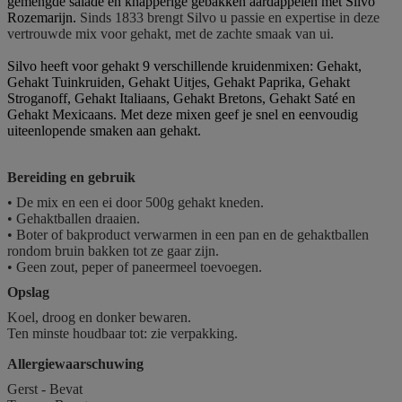
gemengde salade en knapperige gebakken aardappelen met Silvo
Rozemarijn.
Sinds 1833 brengt Silvo u passie en expertise in deze
vertrouwde mix voor gehakt, met de zachte smaak van ui.
Silvo heeft voor gehakt 9 verschillende kruidenmixen: Gehakt,
Gehakt Tuinkruiden, Gehakt Uitjes, Gehakt Paprika, Gehakt
Stroganoff, Gehakt Italiaans, Gehakt Bretons, Gehakt Saté en
Gehakt Mexicaans. Met deze mixen geef je snel en eenvoudig
uiteenlopende smaken aan gehakt.
Bereiding en gebruik
• De mix en een ei door 500g gehakt kneden.
• Gehaktballen draaien.
• Boter of bakproduct verwarmen in een pan en de gehaktballen
rondom bruin bakken tot ze gaar zijn.
• Geen zout, peper of paneermeel toevoegen.
Opslag
Koel, droog en donker bewaren.
Ten minste houdbaar tot: zie verpakking.
Allergiewaarschuwing
Gerst - Bevat