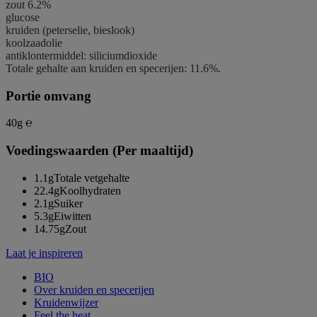
zout 6.2%
glucose
kruiden (peterselie, bieslook)
koolzaadolie
antiklontermiddel: siliciumdioxide
Totale gehalte aan kruiden en specerijen: 11.6%.
Portie omvang
40g ℮
Voedingswaarden (Per maaltijd)
1.1g
Totale vetgehalte
22.4g
Koolhydraten
2.1g
Suiker
5.3g
Eiwitten
14.75g
Zout
Laat je inspireren
BIO
Over kruiden en specerijen
Kruidenwijzer
Feel the heat