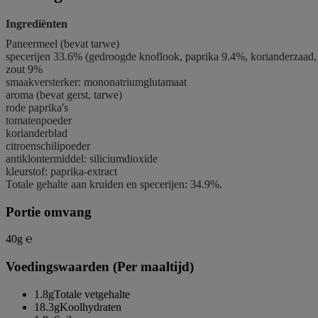
Ingrediënten
Paneermeel (bevat
tarwe
)
specerijen 33.6% (gedroogde knoflook, paprika 9.4%, korianderzaad,
zout 9%
smaakversterker: mononatriumglutamaat
aroma (bevat
gerst
,
tarwe
)
rode paprika's
tomatenpoeder
korianderblad
citroenschilipoeder
antiklontermiddel: siliciumdioxide
kleurstof: paprika-extract
Totale gehalte aan kruiden en specerijen: 34.9%.
Portie omvang
40g ℮
Voedingswaarden (Per maaltijd)
1.8g
Totale vetgehalte
18.3g
Koolhydraten