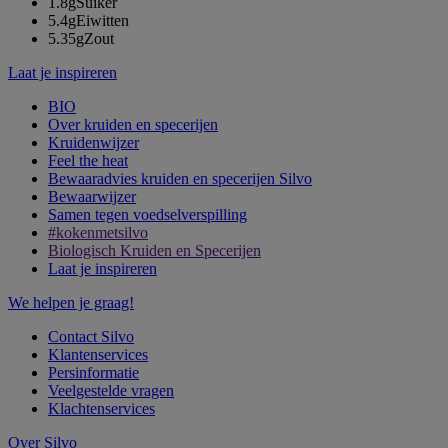
1.8g
Suiker
5.4g
Eiwitten
5.35g
Zout
Laat je inspireren
BIO
Over kruiden en specerijen
Kruidenwijzer
Feel the heat
Bewaaradvies kruiden en specerijen Silvo
Bewaarwijzer
Samen tegen voedselverspilling
#kokenmetsilvo
Biologisch Kruiden en Specerijen
Laat je inspireren
We helpen je graag!
Contact Silvo
Klantenservices
Persinformatie
Veelgestelde vragen
Klachtenservices
Over Silvo