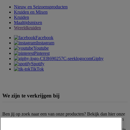
Nieuw en Seizoensproducten
Kruiden en Mixen
Kruiden
Maaltijdsmixen
Wereldkruiden
Facebook
Instagram
Youtube
Pinterest
Giphy
Spotify
TikTok
We zijn te verkrijgen bij
Ben jij op zoek naar een van onze producten? Bekijk dan hier onze
verkooppunten
. Het assortiment kan per filiaal en supermarktketen
verschillen. Kun je het gewenste product niet vinden? Neem dan
gerust contact op met onze
klantenservice
. Of bestel het product via