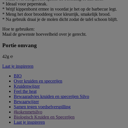
* Ideaal voor pepersteak.
* Wrijf kippenborst ermee in voordat je het op de barbecue legt.
* Meng het door brooddeeg voor kleurrijk, smakelijk brood.
* Na gebruik draai je de molen dicht zodat de tafel schoon blijft.
Hoe te gebruiken:
Maal de gewenste hoeveelheid over je gerecht.
Portie omvang
42g ℮
Laat je inspireren
BIO
Over kruiden en specerijen
Kruidenwijzer
Feel the heat
Bewaaradvies kruiden en specerijen Silvo
Bewaarwijzer
Samen tegen voedselverspilling
#kokenmetsilvo
Biologisch Kruiden en Specerijen
Laat je inspireren