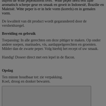
blijven de witte peperkorrels over. Witte peper heeft een fijne
aromatisch scherpe geur en smaak en groeit in Indonesië, Brazilie en
Maleisië. Witte peper is er in hele vorm (korrels) en in gemalen
vorm.
De kwaliteit van dit product wordt gegarandeerd door de
versheidszegel.
Bereiding en gebruik
Toepassing: In alle gerechten om deze pittiger te maken. Op onder
andere soepen, marinades, vis, aardappelgerechten en groenten.
Milder dan de zwarte peper. Volg hierbij het recept of uw smaak.
Handig! Doseer direct met een lepel in de flacon.
Opslag
Ten minste houdbaar tot: zie verpakking.
Koel, droog en donker bewaren.