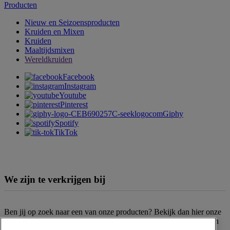
Producten
Nieuw en Seizoensproducten
Kruiden en Mixen
Kruiden
Maaltijdsmixen
Wereldkruiden
Facebook
Instagram
Youtube
Pinterest
Giphy
Spotify
TikTok
We zijn te verkrijgen bij
Ben jij op zoek naar een van onze producten? Bekijk dan hier onze
verkooppunten
. Het assortiment kan per filiaal en supermarktketen