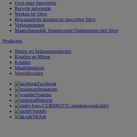
Over onze Specerijen
Recycle informatie
Werken bij Silvo
Bewaaradvies kruiden en specerijen Silvo
Verkooppunten
Maatschappelijk Verantwoord Ondernemen met Silvo
Producten
Nieuw en Seizoensproducten
Kruiden en Mixen
Kruiden
Maaltijdsmixen
Wereldkruiden
Facebook
Instagram
Youtube
Pinterest
Giphy
Spotify
TikTok