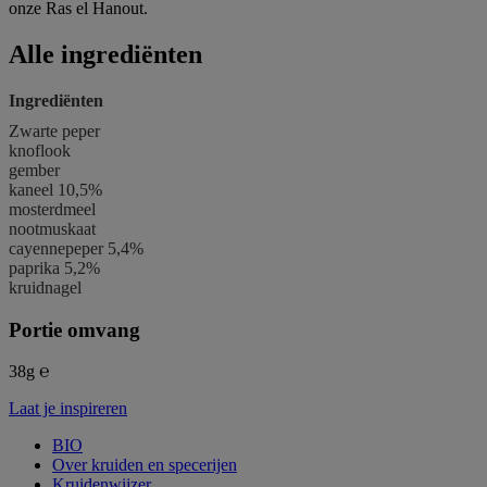
onze Ras el Hanout.
Alle ingrediënten
Ingrediënten
Zwarte peper
knoflook
gember
kaneel 10,5%
mosterd
meel
nootmuskaat
cayennepeper 5,4%
paprika 5,2%
kruidnagel
Portie omvang
38g ℮
Laat je inspireren
BIO
Over kruiden en specerijen
Kruidenwijzer