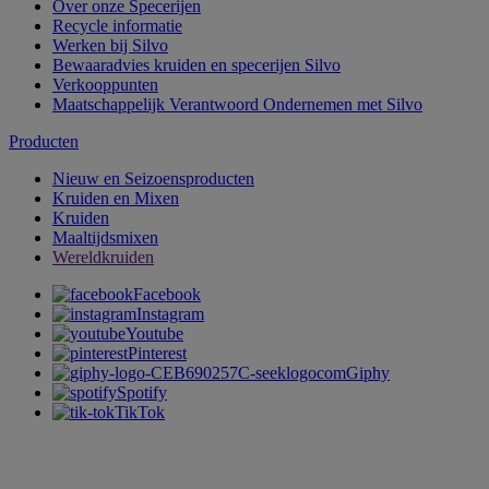
Over onze Specerijen
Recycle informatie
Werken bij Silvo
Bewaaradvies kruiden en specerijen Silvo
Verkooppunten
Maatschappelijk Verantwoord Ondernemen met Silvo
Producten
Nieuw en Seizoensproducten
Kruiden en Mixen
Kruiden
Maaltijdsmixen
Wereldkruiden
Facebook
Instagram
Youtube
Pinterest
Giphy
Spotify
TikTok