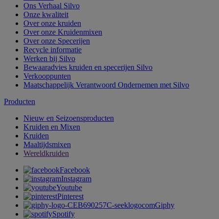
Ons Verhaal Silvo
Onze kwaliteit
Over onze kruiden
Over onze Kruidenmixen
Over onze Specerijen
Recycle informatie
Werken bij Silvo
Bewaaradvies kruiden en specerijen Silvo
Verkooppunten
Maatschappelijk Verantwoord Ondernemen met Silvo
Producten
Nieuw en Seizoensproducten
Kruiden en Mixen
Kruiden
Maaltijdsmixen
Wereldkruiden
Facebook
Instagram
Youtube
Pinterest
Giphy
Spotify