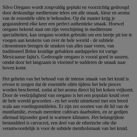
Silvo Oregano wordt zorgvuldig geplukt en voorzichtig gedroogd
door deskundige mediterrane telers om alle smaak, kleur en aroma
van de essentiële oliën te behouden. Op die manier krijg je
gegarandeerd elke keer een perfect authentieke smaak. Hoewel
oregano bekend staat om zijn verschijning in mediterrane
specialiteiten, kan oregano worden gebruikt om een beetje pit toe te
voegen aan keukens van over de hele wereld - de subtiele
citroentonen brengen de smaken van alles naar voren, van
traditioneel Britse kruidige gebakken aardappelen tot vurige
Mexicaanse fajita's. Gedroogde oregano is vooral goed in sauzen,
omdat door het langzaam in vloeistof te sudderen de smaak naar
boven komt.
Het geheim van het behoud van de intense smaak van het kruid is
ervoor te zorgen dat de essentiële oliën tijdens het hele proces
worden beschermd, zodat al het aroma direct bij het koken vrijkomt.
Door de veelzijdigheid van oregano is het een populair kruid over
de hele wereld geworden - en het werkt uitstekend met een breed
scala aan voedingsmiddelen. Er zijn zes soorten van dit lid van de
muntfamilie, evenals meerdere cultivars daarbuiten, en ze gedijen
allemaal bijzonder goed in warmere klimaten. Het belangrijkste
bestanddeel is carvacrol, een deel van de etherische olie die
verantwoordelijk is voor de subtiele mentholsmaak van het kruid.