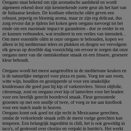
Oregano staat bekend om zijn aromatische aardsheid en wordt
algemeen erkend door zijn kenmerkende zoete geur als het hart van
de Italiaanse keuken. De kostbare etherische oliën geven een
robuust, peperig en bloemig aroma, maar ze zijn erg delicaat, dus
zorg ervoor dat je tijdens het koken geen oregano toevoegt tot het
einde om een maximale impact te garanderen - doe ze eerder in en
ze kunnen verbranden, wat resulteert in een verlies van intensiteit. .
Om meer essentiële oliën in onze oregano te behouden, kopen we
alleen in bij mediterrane telers en plukken en drogen we vervolgens
elk gewas op dezelfde dag voorzichtig om ervoor te zorgen dat onze
oregano meer van die onmiskenbare smaak en een frissere, groenere
kleur behoudt.
Oregano wordt het meest aangetroffen in de mediterrane keuken en
is de natuurlijke metgezel voor pizza en pasta. Voeg toe aan room,
witte wijn, bouillon en gesnipperde ui voor een smakelijke
kruidensaus die goed past bij kip of varkensvlees. Strooi olijfolie,
citroensap, zout en oregano over kip of lamsvlees voor het braden
voor een heerlijk gerecht boordevol smaak. Fleur geroosterde
groenten op met een snuifje of twee, of voeg ze toe aan knoflook
voor een match made in heaven.
Oregano komt ook goed tot zijn recht in Mexicaanse gerechten,
omdat de verkoelende smaak zelfs de meest vurige gerechten kan
temperen. Een belangrijk ingrediënt in chili, het is ook geweldig in
taco's, of gestrooid over chorizo en verpakt in burrito's. Het werkt