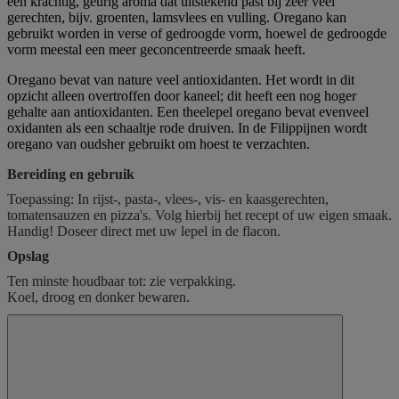
een krachtig, geurig aroma dat uitstekend past bij zeer veel
gerechten, bijv. groenten, lamsvlees en vulling. Oregano kan
gebruikt worden in verse of gedroogde vorm, hoewel de gedroogde
vorm meestal een meer geconcentreerde smaak heeft.
Oregano bevat van nature veel antioxidanten. Het wordt in dit
opzicht alleen overtroffen door kaneel; dit heeft een nog hoger
gehalte aan antioxidanten. Een theelepel oregano bevat evenveel
oxidanten als een schaaltje rode druiven. In de Filippijnen wordt
oregano van oudsher gebruikt om hoest te verzachten.
Bereiding en gebruik
Toepassing: In rijst-, pasta-, vlees-, vis- en kaasgerechten,
tomatensauzen en pizza's. Volg hierbij het recept of uw eigen smaak.
Handig! Doseer direct met uw lepel in de flacon.
Opslag
Ten minste houdbaar tot: zie verpakking.
Koel, droog en donker bewaren.