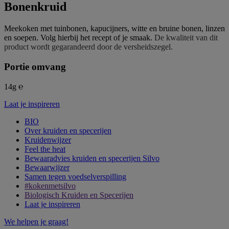
Bonenkruid
Meekoken met tuinbonen, kapucijners, witte en bruine bonen, linzen
en soepen. Volg hierbij het recept of je smaak.
De kwaliteit van dit
product wordt gegarandeerd door de versheidszegel.
Portie omvang
14g ℮
Laat je inspireren
BIO
Over kruiden en specerijen
Kruidenwijzer
Feel the heat
Bewaaradvies kruiden en specerijen Silvo
Bewaarwijzer
Samen tegen voedselverspilling
#kokenmetsilvo
Biologisch Kruiden en Specerijen
Laat je inspireren
We helpen je graag!