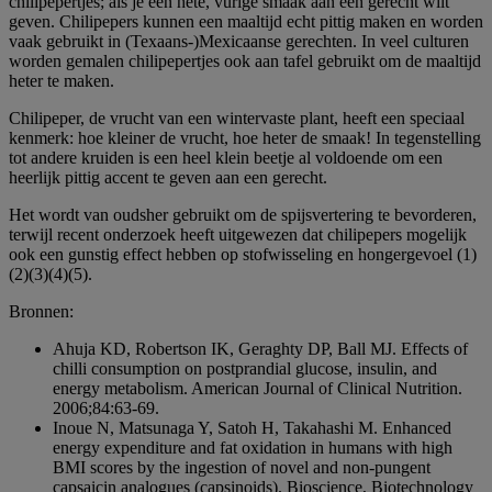
chilipepertjes; als je een hete, vurige smaak aan een gerecht wilt
geven. Chilipepers kunnen een maaltijd echt pittig maken en worden
vaak gebruikt in (Texaans-)Mexicaanse gerechten. In veel culturen
worden gemalen chilipepertjes ook aan tafel gebruikt om de maaltijd
heter te maken.
Chilipeper, de vrucht van een wintervaste plant, heeft een speciaal
kenmerk: hoe kleiner de vrucht, hoe heter de smaak! In tegenstelling
tot andere kruiden is een heel klein beetje al voldoende om een
heerlijk pittig accent te geven aan een gerecht.
Het wordt van oudsher gebruikt om de spijsvertering te bevorderen,
terwijl recent onderzoek heeft uitgewezen dat chilipepers mogelijk
ook een gunstig effect hebben op stofwisseling en hongergevoel (1)
(2)(3)(4)(5).
Bronnen:
Ahuja KD, Robertson IK, Geraghty DP, Ball MJ. Effects of
chilli consumption on postprandial glucose, insulin, and
energy metabolism. American Journal of Clinical Nutrition.
2006;84:63-69.
Inoue N, Matsunaga Y, Satoh H, Takahashi M. Enhanced
energy expenditure and fat oxidation in humans with high
BMI scores by the ingestion of novel and non-pungent
capsaicin analogues (capsinoids). Bioscience, Biotechnology