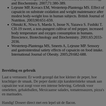
and Biochemistry. 2007;71:380-389.
Lejeune MP, Kovacs EM, Westerterp-Plantenga MS. Effect of
capsaicin on substrate oxidation and weight maintenance after
modest body-weight loss in human subjects. British Journal of
Nutrition. 2003;90:651-659.
Ohnuki K, Niwa S, Maeda S, Inoue N, Yazawa S. Fushiki T.
CH-19 sweet, a non-pungent cultivar of red pepper, increased
body temperature and oxygen consumption in humans.
Bioscience, Biotechnology and Biochemistry. 2001;65:2033-
2036.
Westerterp-Plantenga MS, Smeets A, Lejeune MP. Sensory
and gastrointestinal satiety effects of capsaicin on food intake.
International Journal of Obesity. 2005;29:682-688.
Bereiding en gebruik
Laat u verrassen: Er wordt gezegd dat hoe kleiner de peper, hoe
krachtiger de smaak. De peper dankt zijn karakteristieke smaak aan
capsaïcine wat zorgt voor een intense beleving. Gebruik voor
omeletten, gehaktballen, Mexicaanse salades, tomatensauzen, pizza's
en marinades.
Handig! Doseer direct met een lepel uit de flacon.