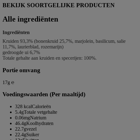
BEKIJK SOORTGELIJKE PRODUCTEN
Alle ingrediënten
Ingrediënten
Kruiden 93,3% (bonenkruid 25,7%, marjolein, basilicum, salie
11,7%, laurierblad, rozemarijn)
gedroogde ui 6,7%
Totale gehalte aan kruiden en specerijen: 100%.
Portie omvang
17g ℮
Voedingswaarden (Per maaltijd)
328 kcal
Calorieën
5.4g
Totale vetgehalte
0.06mg
Natrium
46.4g
Koolhydraten
22.7g
vezel
22.4g
Suiker