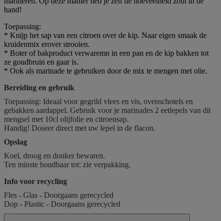
marineren. Op deze manier heb je zelf de hoeveelheid zout in de
hand!
Toepassing:
* Knijp het sap van een citroen over de kip. Naar eigen smaak de
kruidenmix erover strooien.
* Boter of bakproduct verwaremn in een pan en de kip bakken tot
ze goudbruin en gaar is.
* Ook als marinade te gebruiken door de mix te mengen met olie.
Bereiding en gebruik
Toepassing: Ideaal voor gegrild vlees en vis, ovenschotels en
gebakken aardappel. Gebruik voor je marinades 2 eetlepels van dit
mengsel met 10cl olijfolie en citroensap.
Handig! Doseer direct met uw lepel in de flacon.
Opslag
Koel, droog en donker bewaren.
Ten minste houdbaar tot: zie verpakking.
Info voor recycling
Fles - Glas - Doorgaans gerecycled
Dop - Plastic - Doorgaans gerecycled