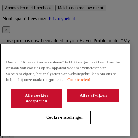
Aanmelden met Facebook
Meld u aan met uw e-mail
Nooit spam! Lees onze
Privacybeleid
×
This spice has now been added to your Flavor Profile, under "My
Spices".
Ok, got it!
Door op “Alle cookies accepteren” te klikken gaat u akkoord met het
Nooit spam! Lees onze
Privacybeleid
opslaan van cookies op uw apparaat voor het verbeteren van
websitenavigatie, het analyseren van websitegebruik en om ons te
×
helpen bij onze marketingprojecten.
Cookiebeleid
Are you out of
this spice
?
Alle cookies
Alles afwijzen
accepteren
Yes, I'd like to buy more
No, I'd like to remove
Annuleer
×
Cookie-instellingen
Are you sure you want to remove
from My Spices?
No
Yes