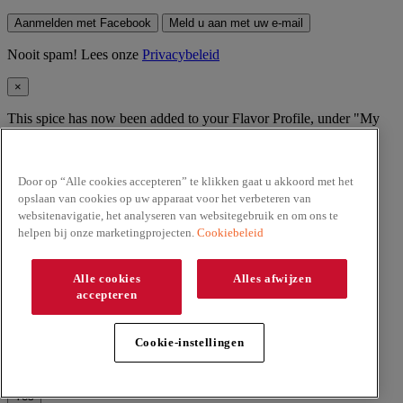
Aanmelden met Facebook
Meld u aan met uw e-mail
Nooit spam! Lees onze
Privacybeleid
×
This spice has now been added to your Flavor Profile, under "My
Spices".
Ok, got it!
Door op “Alle cookies accepteren” te klikken gaat u akkoord met het
Nooit spam! Lees onze
Privacybeleid
opslaan van cookies op uw apparaat voor het verbeteren van
websitenavigatie, het analyseren van websitegebruik en om ons te
×
helpen bij onze marketingprojecten.
Cookiebeleid
Are you out of
this spice
?
Alle cookies
Alles afwijzen
accepteren
Yes, I'd like to buy more
No, I'd like to remove
Annuleer
×
Cookie-instellingen
Are you sure you want to remove
from My Spices?
No
Yes