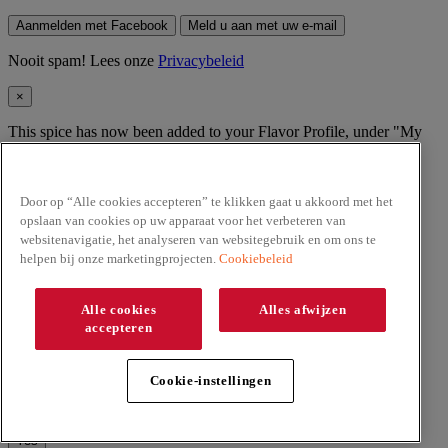
Aanmelden met Facebook
Meld u aan met uw e-mail
Nooit spam! Lees onze
Privacybeleid
×
This spice has now been added to your Flavor Profile, under "My
Spices".
Ok, got it!
Door op “Alle cookies accepteren” te klikken gaat u akkoord met het
Nooit spam! Lees onze
Privacybeleid
opslaan van cookies op uw apparaat voor het verbeteren van
websitenavigatie, het analyseren van websitegebruik en om ons te
×
helpen bij onze marketingprojecten.
Cookiebeleid
Are you out of
this spice
?
Alle cookies
Alles afwijzen
accepteren
Yes, I'd like to buy more
No, I'd like to remove
Annuleer
×
Cookie-instellingen
Are you sure you want to remove
from My Spices?
No
Yes